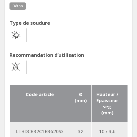
Béton
Type de soudure
Recommandation d’utilisation
Code article
Ø
Hauteur /
Qt
(mm)
Epaisseur
Seg
seg.
(mm)
LTBDCB32C1B3620S3
32
10 / 3,6
3