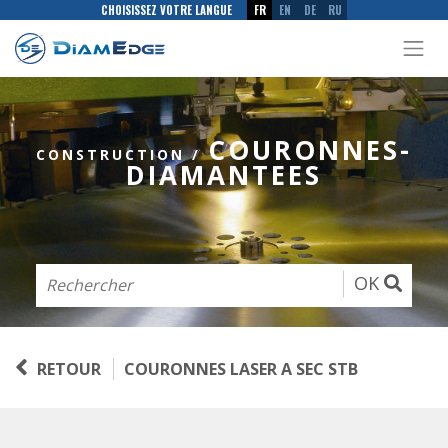
CHOISISSEZ VOTRE LANGUE
FR
EN
DE
RU
COURONNES-
CONSTRUCTION
/
DIAMANTEES
OK
RETOUR
COURONNES LASER A SEC STB