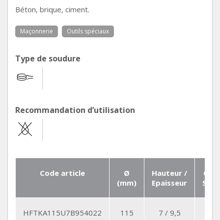
Béton, brique, ciment.
Maçonnerie
Outils spéciaux
Type de soudure
Recommandation d’utilisation
Code article
Ø
Hauteur /
Qté
(mm)
Epaisseur
Seg.
HFTKA115U7B954022
115
7 / 9,5
9