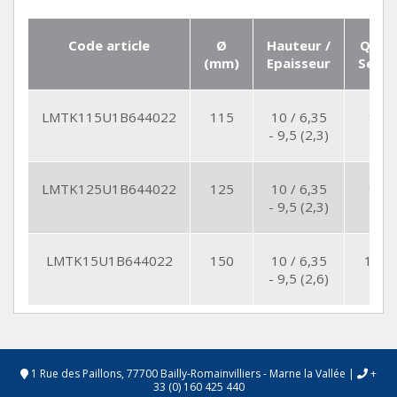
Code article
Ø
Hauteur /
Qté
(mm)
Epaisseur
Seg.
LMTK115U1B644022
115
10 / 6,35
8
- 9,5 (2,3)
LMTK125U1B644022
125
10 / 6,35
9
- 9,5 (2,3)
LMTK15U1B644022
150
10 / 6,35
10
- 9,5 (2,6)
1 Rue des Paillons, 77700 Bailly-Romainvilliers - Marne la Vallée
|
+
33 (0) 160 425 440